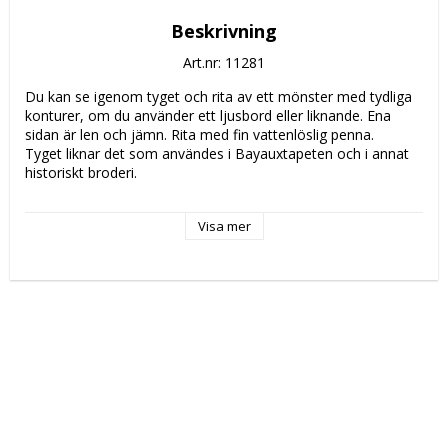
Beskrivning
Art.nr: 11281
Du kan se igenom tyget och rita av ett mönster med tydliga 
konturer, om du använder ett ljusbord eller liknande. Ena 
sidan är len och jämn. Rita med fin vattenlöslig penna. 

Tyget liknar det som användes i Bayauxtapeten och i annat 
historiskt broderi.

SKÖTSELRÅD: 

Visa mer
Sick-sacka kanterna med symaskin och tvätta gärna tyget 
innan du använder det.

Blötlägg 20-30 min innan tvätt för att undvika permanenta 
veck .

Tvättas separat i 40 grader. Använd ej optiskt tvättmedel 
eller sköljmedel. centrifugeringshastighet max 800 v/min. Bör 
ej torktumlas. Sträcks efter tvätt.

Skölj  gärna i lite ättika som gör tvätten mjukare och 
dessutom är mer miljövänligt. Krympning ca 5%.
