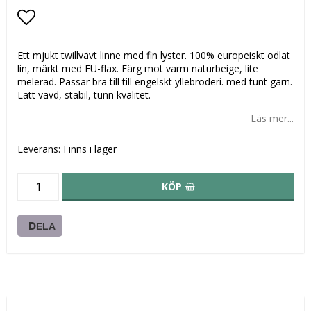
Lägg till i favoritlistan
Ett mjukt twillvävt linne med fin lyster. 100% europeiskt odlat
lin, märkt med EU-flax. Färg mot varm naturbeige, lite
melerad. Passar bra till till engelskt yllebroderi. med tunt garn.
Lätt vävd, stabil, tunn kvalitet.
Läs mer...
Leverans:
Finns i lager
KÖP
DELA