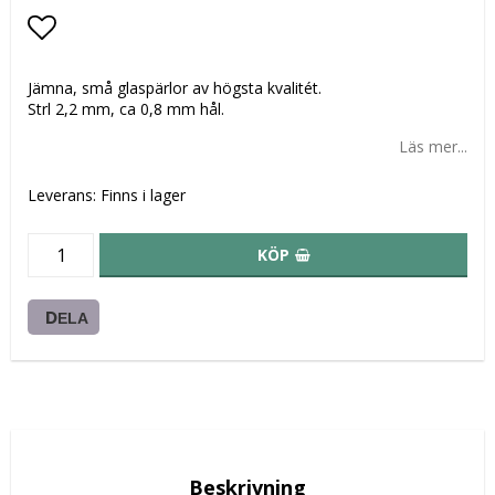
Lägg till i favoritlistan
Jämna, små glaspärlor av högsta kvalitét.
Strl 2,2 mm, ca 0,8 mm hål.
Läs mer...
Leverans:
Finns i lager
KÖP
DELA
Beskrivning