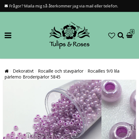
Frågor? Maila mig så återkommer jag via mail eller telefon.
0
Dekorativt
Rocaille och stavpärlor
Rocailles 9/0 lila
pärlemo Broderipärlor 5845