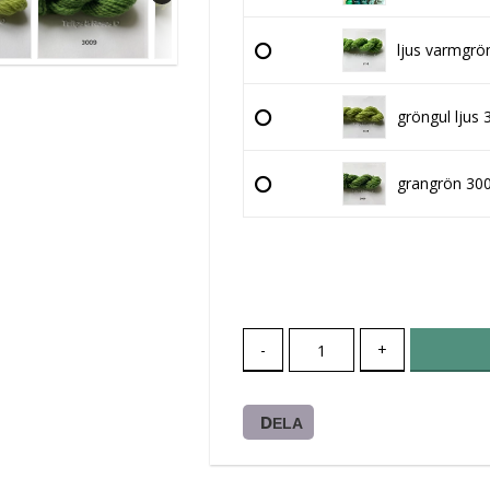
ljus varmgrö
gröngul ljus 
grangrön 30
-
+
DELA