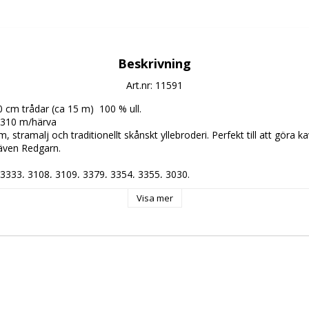
Beskrivning
Art.nr: 11591
0 cm trådar (ca 15 m)  100 % ull. 

 310 m/härva

m, stramalj och traditionellt skånskt yllebroderi. Perfekt till att göra ka
även Redgarn.

 3333, 3108, 3109, 3379, 3354, 3355, 3030.

 under "yllebroderigarn" sorterat färgvis. 

Visa mer
 4-5 (5), mot ljus 6-8 (8), mot gnidning 4-5 (5)  Högsta värde anges in
3100 m / kg. Handtvätt.
