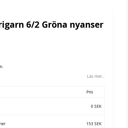
rigarn 6/2 Gröna nyanser
tan
n.
Läs mer...
Pris
0 SEK
ner
153 SEK