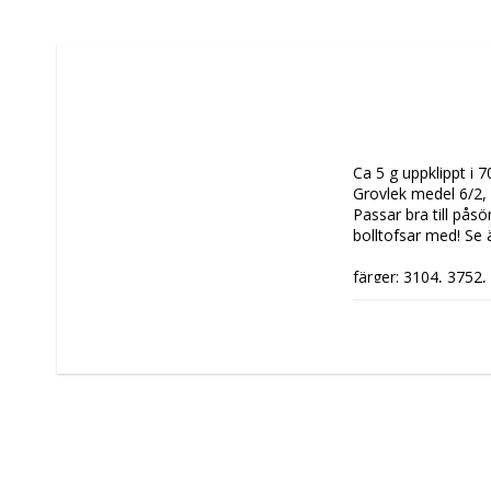
Ca 5 g uppklippt i 7
Grovlek medel 6/2,
Passar bra till påsö
bolltofsar med! Se 
färger: 3104, 3752,
Du hittar fler färger
Färgäkta: mot tvätt
valkäkta (tovar ej) 