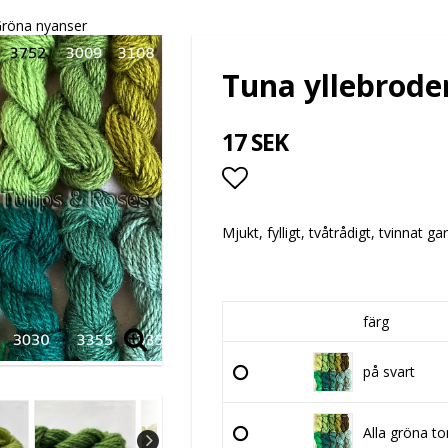
Gröna nyanser
Tuna yllebrode
17 SEK
Lägg till i favoritlis
Mjukt, fylligt, tvåtrådigt, tvinnat gar
färg
på svart
Alla gröna to