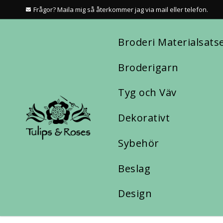
Frågor? Maila mig så återkommer jag via mail eller telefon.
Broderi Materialsats
Broderigarn
Tyg och Väv
Dekorativt
Sybehör
Beslag
Design